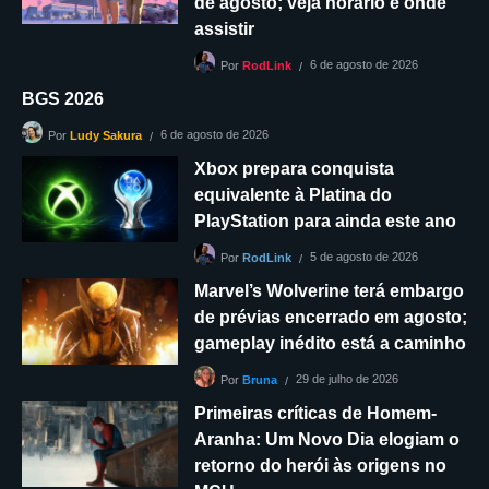
de agosto; veja horário e onde
assistir
6 de agosto de 2026
Por
RodLink
BGS 2026
6 de agosto de 2026
Por
Ludy Sakura
Xbox prepara conquista
equivalente à Platina do
PlayStation para ainda este ano
5 de agosto de 2026
Por
RodLink
Marvel’s Wolverine terá embargo
de prévias encerrado em agosto;
gameplay inédito está a caminho
29 de julho de 2026
Por
Bruna
Primeiras críticas de Homem-
Aranha: Um Novo Dia elogiam o
retorno do herói às origens no