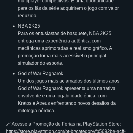
multiplayer competitivos. É uma oportunidade
para os fãs da série adquirirem o jogo com valor
reduzido.
NBA 2K25
Para os entusiastas de basquete, NBA 2K25
entrega uma experiência autêntica com
mecânicas aprimoradas e realismo gráfico. A
promoção torna mais acessível o principal
simulador do esporte.
God of War Ragnarök
Um dos jogos mais aclamados dos últimos anos,
God of War Ragnarök apresenta uma narrativa
envolvente e uma jogabilidade épica, com
Kratos e Atreus enfrentando novos desafios da
mitologia nórdica.
🔗 Acesse a Promoção de Férias na PlayStation Store:
https://store.playstation.com/pt-br/category/fb5692be-acff-