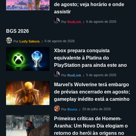
de agosto; veja horário e onde
assistir
6 de agosto de 2026
Por
RodLink
BGS 2026
6 de agosto de 2026
Por
Ludy Sakura
Xbox prepara conquista
equivalente à Platina do
PlayStation para ainda este ano
5 de agosto de 2026
Por
RodLink
Marvel’s Wolverine terá embargo
de prévias encerrado em agosto;
gameplay inédito está a caminho
29 de julho de 2026
Por
Bruna
Primeiras críticas de Homem-
Aranha: Um Novo Dia elogiam o
retorno do herói às origens no