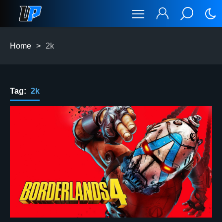
Home
>
2k
Tag:
2k