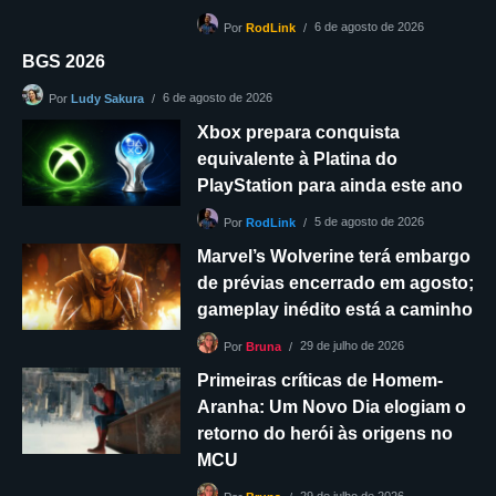
6 de agosto de 2026
Por
RodLink
BGS 2026
6 de agosto de 2026
Por
Ludy Sakura
Xbox prepara conquista
equivalente à Platina do
PlayStation para ainda este ano
5 de agosto de 2026
Por
RodLink
Marvel’s Wolverine terá embargo
de prévias encerrado em agosto;
gameplay inédito está a caminho
29 de julho de 2026
Por
Bruna
Primeiras críticas de Homem-
Aranha: Um Novo Dia elogiam o
retorno do herói às origens no
MCU
29 de julho de 2026