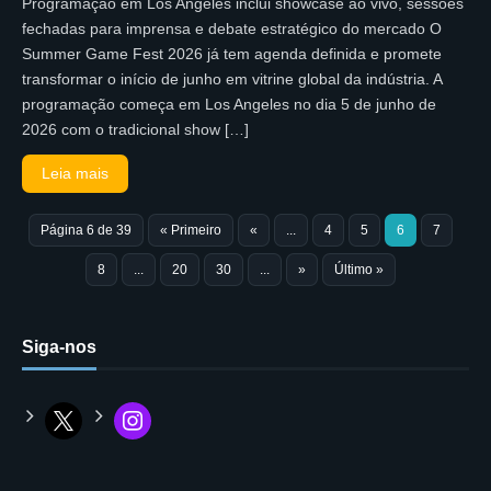
Programação em Los Angeles inclui showcase ao vivo, sessões
fechadas para imprensa e debate estratégico do mercado O
Summer Game Fest 2026 já tem agenda definida e promete
transformar o início de junho em vitrine global da indústria. A
programação começa em Los Angeles no dia 5 de junho de
2026 com o tradicional show […]
Leia mais
Página 6 de 39
« Primeiro
«
...
4
5
6
7
8
...
20
30
...
»
Último »
Siga-nos